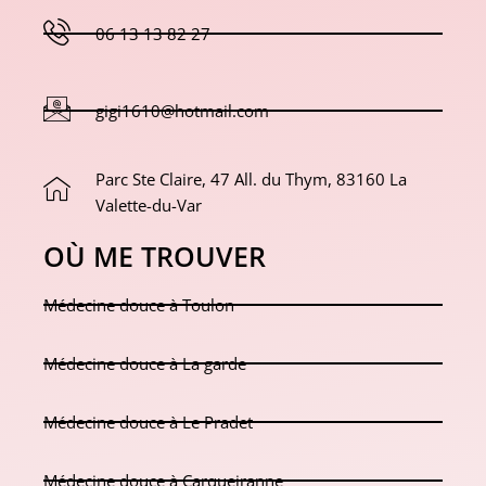
06 13 13 82 27
gigi1610@hotmail.com
Parc Ste Claire, 47 All. du Thym, 83160 La
Valette-du-Var
OÙ ME TROUVER
Médecine douce à Toulon
Médecine douce à La garde
Médecine douce à Le Pradet
Médecine douce à Carqueiranne