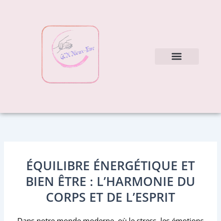
Aller
au
contenu
Nos soins
Mes conseils
ÉQUILIBRE ÉNERGÉTIQUE ET
BIEN ÊTRE : L’HARMONIE DU
CORPS ET DE L’ESPRIT
Dans notre monde moderne, où le stress, les émotions