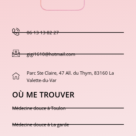
06 13 13 82 27
gigi1610@hotmail.com
Parc Ste Claire, 47 All. du Thym, 83160 La
Valette-du-Var
OÙ ME TROUVER
Médecine douce à Toulon
Médecine douce à La garde