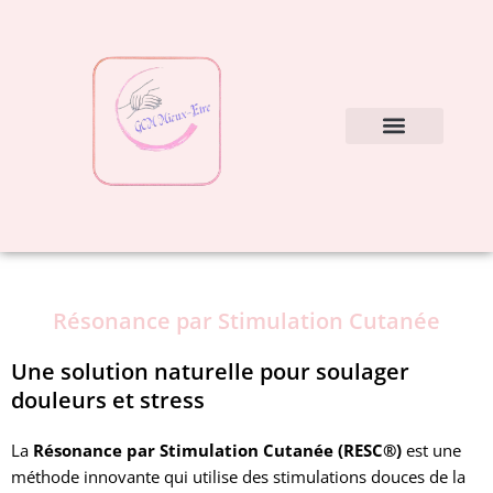
Aller
au
contenu
Nos soins
Mes conseils
Résonance par Stimulation Cutanée
Une solution naturelle pour soulager
douleurs et stress
La
Résonance par Stimulation Cutanée (RESC®)
est une
méthode innovante qui utilise des stimulations douces de la