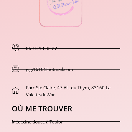
06 13 13 82 27
gigi1610@hotmail.com
Parc Ste Claire, 47 All. du Thym, 83160 La
Valette-du-Var
OÙ ME TROUVER
Médecine douce à Toulon