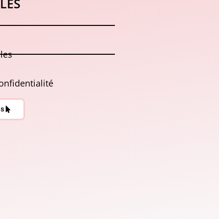
ILES
les
onfidentialité
is