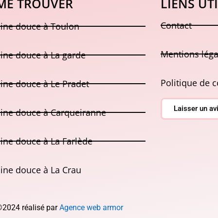
ME TROUVER
LIENS UT
Contact
ine douce à Toulon
Mentions léga
ine douce à La garde
Politique de c
ine douce à Le Pradet
Laisser un av
ine douce à Carqueiranne
ne douce à La Farlède
ine douce à La Crau
2024 réalisé par
Agence web armor