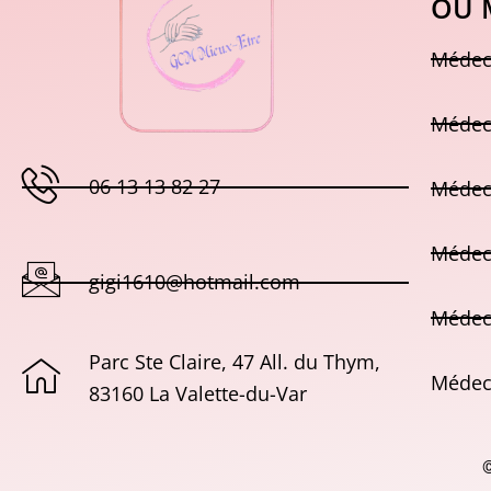
OÙ 
Médec
Médec
06 13 13 82 27
Médec
Médec
gigi1610@hotmail.com
Médeci
Parc Ste Claire, 47 All. du Thym,
Médec
83160 La Valette-du-Var
©