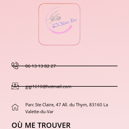
06 13 13 82 27
gigi1610@hotmail.com
Parc Ste Claire, 47 All. du Thym, 83160 La
Valette-du-Var
OÙ ME TROUVER