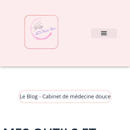
Aller
au
contenu
Nos soins
Mes conseils
Le Blog - Cabinet de médecine douce