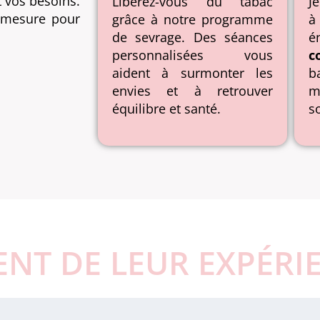
t vos besoins.
Libérez-vous du tabac
J
r-mesure pour
grâce à notre programme
de sevrage. Des séances
é
personnalisées vous
c
aident à surmonter les
b
envies et à retrouver
équilibre et santé.
s
ENT DE LEUR EXPÉRI