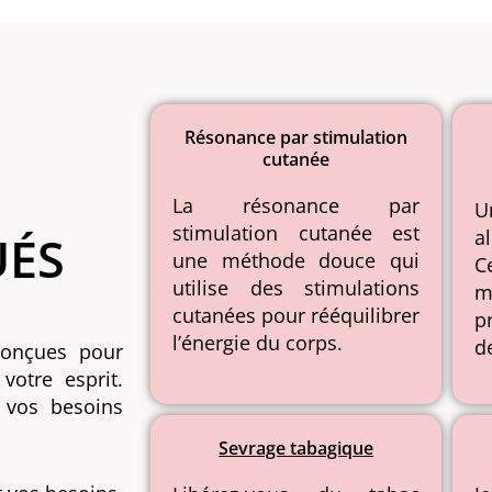
Résonance par stimulation
cutanée
La résonance par
U
stimulation cutanée est
a
UÉS
une méthode douce qui
C
utilise des stimulations
m
cutanées pour rééquilibrer
p
l’énergie du corps.
d
conçues pour
votre esprit.
 vos besoins
Sevrage tabagique