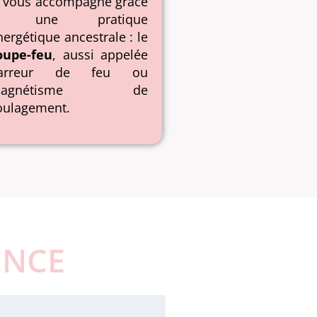
e vous accompagne grâce
à une pratique
nergétique ancestrale : le
oupe-feu
, aussi appelée
arreur de feu ou
magnétisme de
oulagement.
ENCE