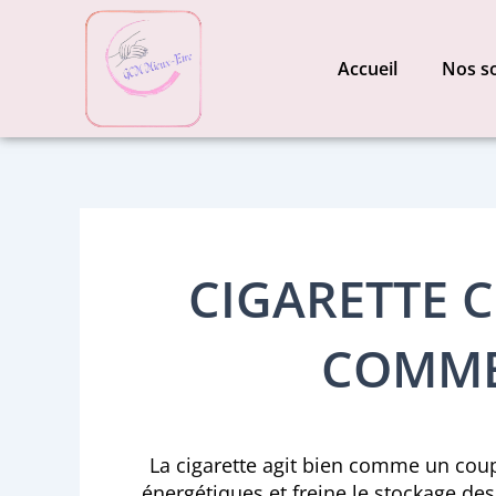
Aller
au
Accueil
Nos s
contenu
CIGARETTE C
COMME
La cigarette agit bien comme un coupe
énergétiques et freine le stockage des