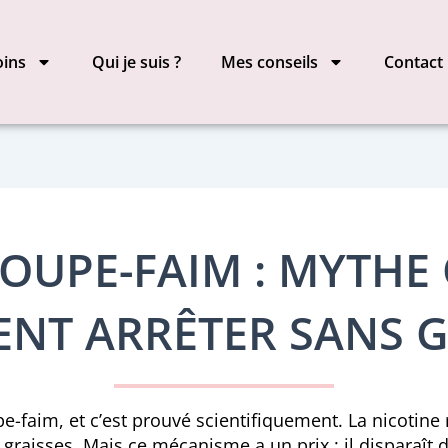
oins
Qui je suis ?
Mes conseils
Contact
OUPE-FAIM : MYTHE 
NT ARRÊTER SANS G
-faim, et c’est prouvé scientifiquement. La nicotine r
 graisses. Mais ce mécanisme a un prix : il disparaît d