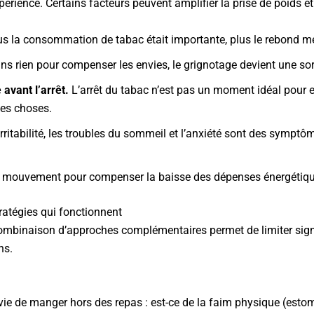
ience. Certains facteurs peuvent amplifier la prise de poids et 
s la consommation de tabac était importante, plus le rebond m
s rien pour compenser les envies, le grignotage devient une sor
avant l’arrêt.
L’arrêt du tabac n’est pas un moment idéal pour en
es choses.
irritabilité, les troubles du sommeil et l’anxiété sont des sympt
mouvement pour compenser la baisse des dépenses énergétiques, 
ratégies qui fonctionnent
combinaison d’approches complémentaires permet de limiter signi
ns.
vie de manger hors des repas : est-ce de la faim physique (esto