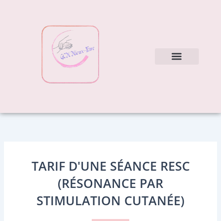
Aller
au
contenu
Nos soins
Mes conseils
TARIF D'UNE SÉANCE RESC
(RÉSONANCE PAR
STIMULATION CUTANÉE)