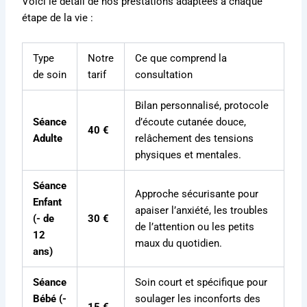
Voici le détail de nos prestations adaptées à chaque
étape de la vie :
Type
Notre
Ce que comprend la
de soin
tarif
consultation
Bilan personnalisé, protocole
Séance
d’écoute cutanée douce,
40 €
Adulte
relâchement des tensions
physiques et mentales.
Séance
Approche sécurisante pour
Enfant
apaiser l’anxiété, les troubles
(- de
30 €
de l’attention ou les petits
12
maux du quotidien.
ans)
Séance
Soin court et spécifique pour
Bébé (-
soulager les inconforts des
15 €