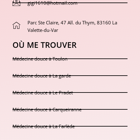
gigi1610@hotmail.com
Parc Ste Claire, 47 All. du Thym, 83160 La
Valette-du-Var
OÙ ME TROUVER
Médecine douce à Toulon
Médecine douce à La garde
Médecine douce à Le Pradet
Médecine douce à Carqueiranne
Médecine douce à La Farlède