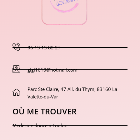
06 13 13 82 27
gigi1610@hotmail.com
Parc Ste Claire, 47 All. du Thym, 83160 La
Valette-du-Var
OÙ ME TROUVER
Médecine douce à Toulon