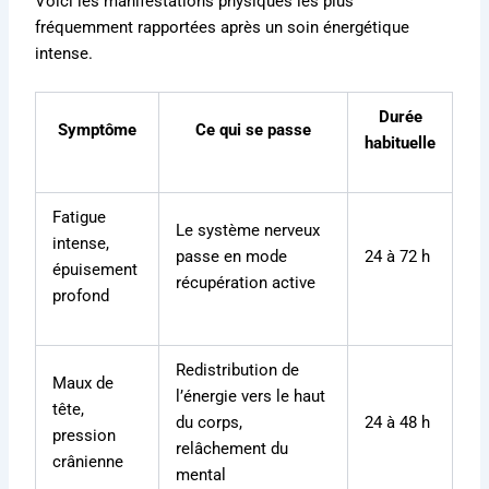
Voici les manifestations physiques les plus
fréquemment rapportées après un soin énergétique
intense.
Durée
Symptôme
Ce qui se passe
habituelle
Fatigue
Le système nerveux
intense,
passe en mode
24 à 72 h
épuisement
récupération active
profond
Redistribution de
Maux de
l’énergie vers le haut
tête,
du corps,
24 à 48 h
pression
relâchement du
crânienne
mental