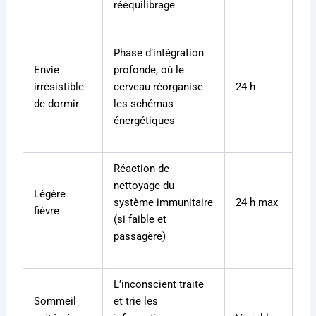
rééquilibrage
Phase d’intégration
Envie
profonde, où le
irrésistible
cerveau réorganise
24 h
de dormir
les schémas
énergétiques
Réaction de
nettoyage du
Légère
système immunitaire
24 h max
fièvre
(si faible et
passagère)
L’inconscient traite
Sommeil
et trie les