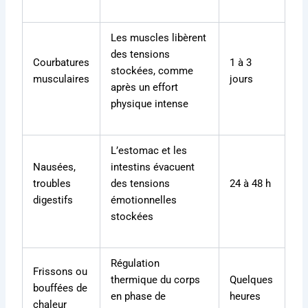
Les muscles libèrent
des tensions
Courbatures
1 à 3
stockées, comme
musculaires
jours
après un effort
physique intense
L’estomac et les
Nausées,
intestins évacuent
troubles
des tensions
24 à 48 h
digestifs
émotionnelles
stockées
Régulation
Frissons ou
thermique du corps
Quelques
bouffées de
en phase de
heures
chaleur